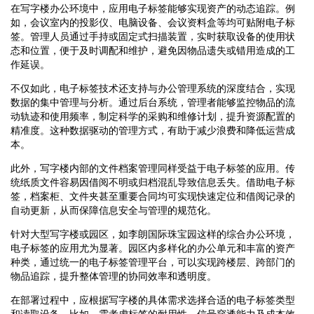
在写字楼办公环境中，应用电子标签能够实现资产的动态追踪。例
如，会议室内的投影仪、电脑设备、会议资料盒等均可贴附电子标
签。管理人员通过手持或固定式扫描装置，实时获取设备的使用状
态和位置，便于及时调配和维护，避免因物品遗失或错用造成的工
作延误。
不仅如此，电子标签技术还支持与办公管理系统的深度结合，实现
数据的集中管理与分析。通过后台系统，管理者能够监控物品的流
动轨迹和使用频率，制定科学的采购和维修计划，提升资源配置的
精准度。这种数据驱动的管理方式，有助于减少浪费和降低运营成
本。
此外，写字楼内部的文件档案管理同样受益于电子标签的应用。传
统纸质文件容易因借阅不明或归档混乱导致信息丢失。借助电子标
签，档案柜、文件夹甚至重要合同均可实现快速定位和借阅记录的
自动更新，从而保障信息安全与管理的规范化。
针对大型写字楼或园区，如李朗国际珠宝园这样的综合办公环境，
电子标签的应用尤为显著。园区内多样化的办公单元和丰富的资产
种类，通过统一的电子标签管理平台，可以实现跨楼层、跨部门的
物品追踪，提升整体管理的协同效率和透明度。
在部署过程中，应根据写字楼的具体需求选择合适的电子标签类型
和读取设备。比如，需考虑标签的耐用性、信号穿透能力及成本效